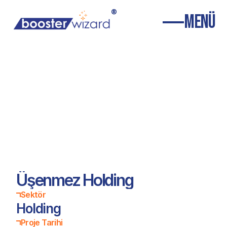
®
MENÜ
Anasayfa
Hakkımızda
Ürünler
Referanslar (29)
Ürünler
Blog
İletişim
(+90) 542 185 47 98
info@boosterwizard.com
Üşenmez Holding
Sektör
Holding
Proje Tarihi